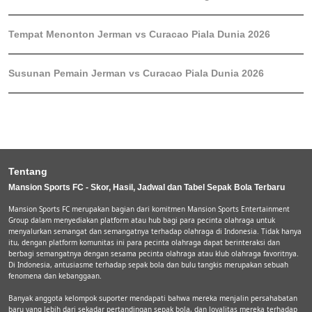
Tempat Menonton Jerman vs Curacao Piala Dunia 2026
Susunan Pemain Jerman vs Curacao Piala Dunia 2026
Tentang
Mansion Sports FC - Skor, Hasil, Jadwal dan Tabel Sepak Bola Terbaru
Mansion Sports FC merupakan bagian dari komitmen Mansion Sports Entertainment
Group dalam menyediakan platform atau hub bagi para pecinta olahraga untuk
menyalurkan semangat dan semangatnya terhadap olahraga di Indonesia. Tidak hanya
itu, dengan platform komunitas ini para pecinta olahraga dapat berinteraksi dan
berbagi semangatnya dengan sesama pecinta olahraga atau klub olahraga favoritnya.
Di Indonesia, antusiasme terhadap sepak bola dan bulu tangkis merupakan sebuah
fenomena dan kebanggaan.
Banyak anggota kelompok suporter mendapati bahwa mereka menjalin persahabatan
baru yang lebih dari sekadar pertandingan sepak bola, dan loyalitas mereka terhadap