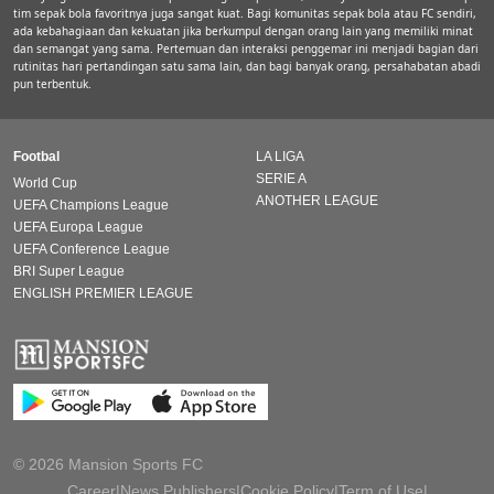
tim sepak bola favoritnya juga sangat kuat. Bagi komunitas sepak bola atau FC sendiri,
ada kebahagiaan dan kekuatan jika berkumpul dengan orang lain yang memiliki minat
dan semangat yang sama. Pertemuan dan interaksi penggemar ini menjadi bagian dari
rutinitas hari pertandingan satu sama lain, dan bagi banyak orang, persahabatan abadi
pun terbentuk.
Footbal
LA LIGA
SERIE A
World Cup
ANOTHER LEAGUE
UEFA Champions League
UEFA Europa League
UEFA Conference League
BRI Super League
ENGLISH PREMIER LEAGUE
© 2026 Mansion Sports FC
Career
|
News Publishers
|
Cookie Policy
|
Term of Use
|