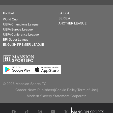
Footbal
LA LIGA
SERIE A
World Cup
ANOTHER LEAGUE
UEFA Champions League
UEFA Europa League
UEFA Conference League
BRI Super League
ENGLISH PREMIER LEAGUE
© 2026 Mansion Sports FC
Career
|
News Publishers
|
Cookie Policy
|
Term of Use
|
Modern Slavery Statement
|
Corporate
MANSION SPORTS