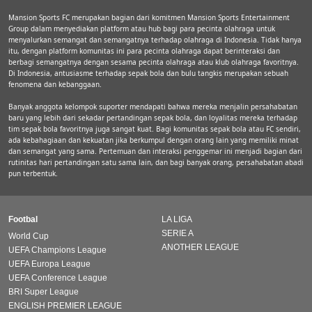
Mansion Sports FC merupakan bagian dari komitmen Mansion Sports Entertainment
Group dalam menyediakan platform atau hub bagi para pecinta olahraga untuk
menyalurkan semangat dan semangatnya terhadap olahraga di Indonesia. Tidak hanya
itu, dengan platform komunitas ini para pecinta olahraga dapat berinteraksi dan
berbagi semangatnya dengan sesama pecinta olahraga atau klub olahraga favoritnya.
Di Indonesia, antusiasme terhadap sepak bola dan bulu tangkis merupakan sebuah
fenomena dan kebanggaan.
Banyak anggota kelompok suporter mendapati bahwa mereka menjalin persahabatan
baru yang lebih dari sekadar pertandingan sepak bola, dan loyalitas mereka terhadap
tim sepak bola favoritnya juga sangat kuat. Bagi komunitas sepak bola atau FC sendiri,
ada kebahagiaan dan kekuatan jika berkumpul dengan orang lain yang memiliki minat
dan semangat yang sama. Pertemuan dan interaksi penggemar ini menjadi bagian dari
rutinitas hari pertandingan satu sama lain, dan bagi banyak orang, persahabatan abadi
pun terbentuk.
Footbal
LA LIGA
SERIE A
World Cup
ANOTHER LEAGUE
UEFA Champions League
UEFA Europa League
UEFA Conference League
BRI Super League
ENGLISH PREMIER LEAGUE