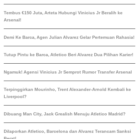
Tembus €150 Juta, Arteta Hubungi Vinicius Jr Beralih ke
Arsenal!
Demi Ke Barca, Agen Julian Alvarez Gelar Pertemuan Rahasia!
Tutup Pintu ke Barca, Atletico Beri Alvarez Dua Pilihan Karier!
Ngamuk! Agensi Vinicius Jr Semprot Rumor Transfer Arsenal
Terpinggirkan Mourinho, Trent Alexander-Arnold Kembali ke
Liverpool?
Dibuang Man City, Jack Grealish Menuju Atletico Madrid?
Dilaporkan Atletico, Barcelona dan Alvarez Terancam Sanksi
Berat!