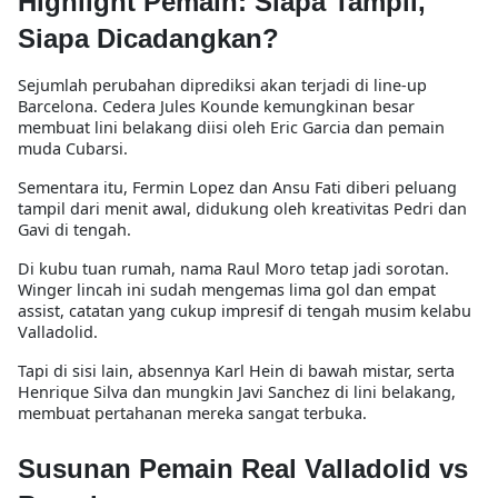
Highlight Pemain: Siapa Tampil,
Siapa Dicadangkan?
Sejumlah perubahan diprediksi akan terjadi di line-up
Barcelona. Cedera Jules Kounde kemungkinan besar
membuat lini belakang diisi oleh Eric Garcia dan pemain
muda Cubarsi.
Sementara itu, Fermin Lopez dan Ansu Fati diberi peluang
tampil dari menit awal, didukung oleh kreativitas Pedri dan
Gavi di tengah.
Di kubu tuan rumah, nama Raul Moro tetap jadi sorotan.
Winger lincah ini sudah mengemas lima gol dan empat
assist, catatan yang cukup impresif di tengah musim kelabu
Valladolid.
Tapi di sisi lain, absennya Karl Hein di bawah mistar, serta
Henrique Silva dan mungkin Javi Sanchez di lini belakang,
membuat pertahanan mereka sangat terbuka.
Susunan Pemain Real Valladolid vs