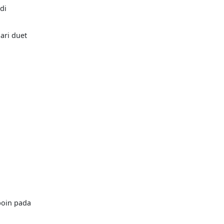
di
ari duet
poin pada