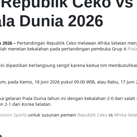
Republik Ceko vs
ala Dunia 2026
 2026 –
Pertandingan Republik Ceko melawan Afrika Selatan menj
telah menelan kekalahan pada pertandingan pembuka Grup A
Pial
 ini dipastikan berlangsung sengit karena kedua tim membutuhka
um, pada Kamis, 18 Juni 2026 pukul 09.00 WIB, atau Rabu, 17 Juni
elaran Piala Dunia tahun ini dengan kekalahan 2-0 dari salah 
 2-1 dari Korea Selatan.
nsion Sports
untuk susunan pemain
Republik Ceko
vs
Afrika Sela
a