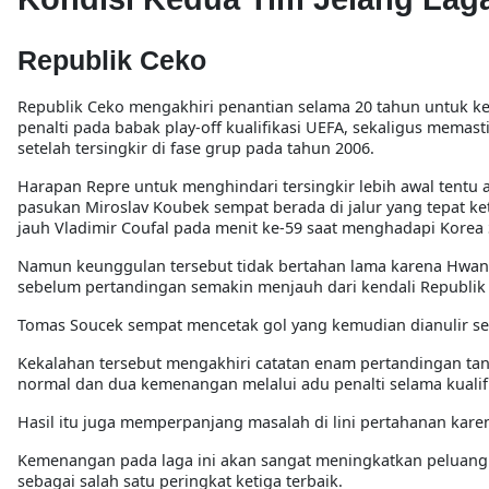
Republik Ceko
Republik Ceko mengakhiri penantian selama 20 tahun untuk ke
penalti pada babak play-off kualifikasi UEFA, sekaligus mema
setelah tersingkir di fase grup pada tahun 2006.
Harapan Repre untuk menghindari tersingkir lebih awal tentu a
pasukan Miroslav Koubek sempat berada di jalur yang tepat ke
jauh Vladimir Coufal pada menit ke-59 saat menghadapi Korea 
Namun keunggulan tersebut tidak bertahan lama karena Hwa
sebelum pertandingan semakin menjauh dari kendali Republik
Tomas Soucek sempat mencetak gol yang kemudian dianulir s
Kekalahan tersebut mengakhiri catatan enam pertandingan ta
normal dan dua kemenangan melalui adu penalti selama kualif
Hasil itu juga memperpanjang masalah di lini pertahanan kare
Kemenangan pada laga ini akan sangat meningkatkan peluang m
sebagai salah satu peringkat ketiga terbaik.