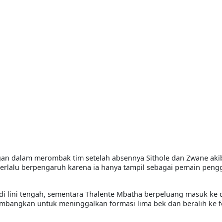
gan dalam merombak tim setelah absennya Sithole dan Zwane aki
rlalu berpengaruh karena ia hanya tampil sebagai pemain peng
i lini tengah, sementara Thalente Mbatha berpeluang masuk ke
mbangkan untuk meninggalkan formasi lima bek dan beralih ke f