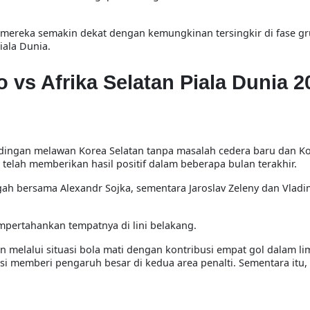
ereka semakin dekat dengan kemungkinan tersingkir di fase gr
iala Dunia.
vs Afrika Selatan Piala Dunia 2
andingan melawan Korea Selatan tanpa masalah cedera baru dan K
telah memberikan hasil positif dalam beberapa bulan terakhir.
ah bersama Alexandr Sojka, sementara Jaroslav Zeleny dan Vladi
mpertahankan tempatnya di lini belakang.
melalui situasi bola mati dengan kontribusi empat gol dalam li
si memberi pengaruh besar di kedua area penalti. Sementara itu, 