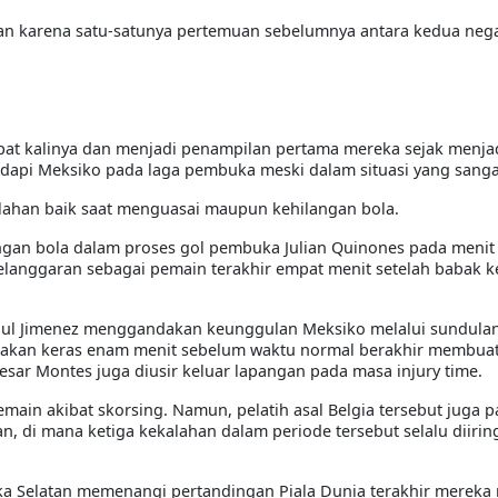
cuan karena satu-satunya pertemuan sebelumnya antara kedua neg
empat kalinya dan menjadi penampilan pertama mereka sejak menja
api Meksiko pada laga pembuka meski dalam situasi yang sanga
lahan baik saat menguasai maupun kehilangan bola.
ngan bola dalam proses gol pembuka Julian Quinones pada menit
langgaran sebagai pemain terakhir empat menit setelah babak 
aul Jimenez menggandakan keunggulan Meksiko melalui sundula
dakan keras enam menit sebelum waktu normal berakhir membuat
sar Montes juga diusir keluar lapangan pada masa injury time.
ain akibat skorsing. Namun, pelatih asal Belgia tersebut juga p
 di mana ketiga kekalahan dalam periode tersebut selalu diirin
rika Selatan memenangi pertandingan Piala Dunia terakhir merek