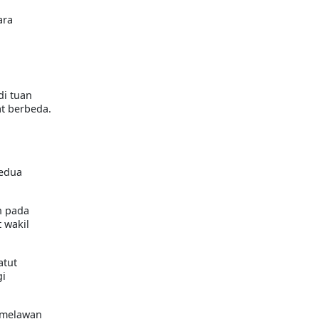
ara
di tuan
t berbeda.
kedua
n pada
 wakil
atut
gi
a melawan