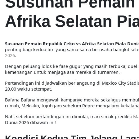
Susunan Pemain 
Afrika Selatan Pi
Susunan Pemain Republik Ceko vs Afrika Selatan Piala Dunia
penting bagi kedua tim yang sama-sama berusaha bangkit se
2026
.
Dengan peluang lolos ke fase gugur yang masih terbuka, duel
kemenangan untuk menjaga asa mereka di turnamen.
Pertandingan ini dijadwalkan berlangsung di Mexico City Stadi
20.00 waktu setempat.
Bafana Bafana mengawali kampanye mereka sekaligus membuka g
rumah, Meksiko, tujuh jam sebelum Repre mengalami kekalahan
Nah, sebelum pertandingan ini dimulai, mari simak prediksi
Ma
Dunia 2026 dibawah ini!
Kondisi Kedua Tim Jelang Lag