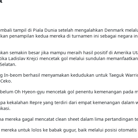
mbali tampil di Piala Dunia setelah mengalahkan Denmark melal
stikan penampilan kedua mereka di turnamen ini sebagai negara 
kan semakin besar jika mampu meraih hasil positif di Amerika Ut
tika Ladislav Krejci mencetak gol melalui sundulan memanfaatka
Selatan.
ng In-beom berhasil menyamakan kedudukan untuk Taeguk Warri
 Ceko.
ebelum Oh Hyeon-gyu mencetak gol penentu kemenangan pada me
npa kekalahan Repre yang terdiri dari empat kemenangan dalam 
ikasi.
na mereka gagal mencatat clean sheet dalam lima pertandingan te
ereka untuk lolos ke babak gugur, baik melalui posisi otomati