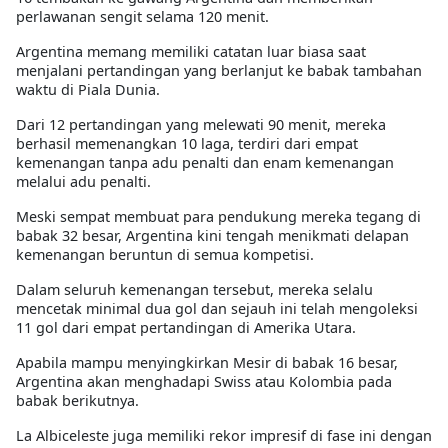
perlawanan sengit selama 120 menit.
Argentina memang memiliki catatan luar biasa saat
menjalani pertandingan yang berlanjut ke babak tambahan
waktu di Piala Dunia.
Dari 12 pertandingan yang melewati 90 menit, mereka
berhasil memenangkan 10 laga, terdiri dari empat
kemenangan tanpa adu penalti dan enam kemenangan
melalui adu penalti.
Meski sempat membuat para pendukung mereka tegang di
babak 32 besar, Argentina kini tengah menikmati delapan
kemenangan beruntun di semua kompetisi.
Dalam seluruh kemenangan tersebut, mereka selalu
mencetak minimal dua gol dan sejauh ini telah mengoleksi
11 gol dari empat pertandingan di Amerika Utara.
Apabila mampu menyingkirkan Mesir di babak 16 besar,
Argentina akan menghadapi Swiss atau Kolombia pada
babak berikutnya.
La Albiceleste juga memiliki rekor impresif di fase ini dengan