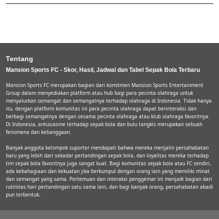
Tentang
Mansion Sports FC - Skor, Hasil, Jadwal dan Tabel Sepak Bola Terbaru
Mansion Sports FC merupakan bagian dari komitmen Mansion Sports Entertainment
Group dalam menyediakan platform atau hub bagi para pecinta olahraga untuk
menyalurkan semangat dan semangatnya terhadap olahraga di Indonesia. Tidak hanya
itu, dengan platform komunitas ini para pecinta olahraga dapat berinteraksi dan
berbagi semangatnya dengan sesama pecinta olahraga atau klub olahraga favoritnya.
Di Indonesia, antusiasme terhadap sepak bola dan bulu tangkis merupakan sebuah
fenomena dan kebanggaan.
Banyak anggota kelompok suporter mendapati bahwa mereka menjalin persahabatan
baru yang lebih dari sekadar pertandingan sepak bola, dan loyalitas mereka terhadap
tim sepak bola favoritnya juga sangat kuat. Bagi komunitas sepak bola atau FC sendiri,
ada kebahagiaan dan kekuatan jika berkumpul dengan orang lain yang memiliki minat
dan semangat yang sama. Pertemuan dan interaksi penggemar ini menjadi bagian dari
rutinitas hari pertandingan satu sama lain, dan bagi banyak orang, persahabatan abadi
pun terbentuk.