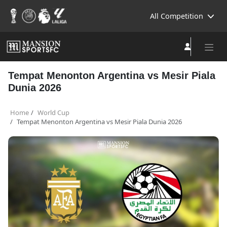
All Competition
Tempat Menonton Argentina vs Mesir Piala
Dunia 2026
Home
World Cup
Tempat Menonton Argentina vs Mesir Piala Dunia 2026