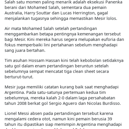
Salah satu momen paling menarik adalah eksekusi Panenka
berani dari Mohamed Salah, sementara dua pemain
Australia, Harry Souttar dan Lucas Herrington, gagal
menjalankan tugasnya sehingga memastikan Mesir lolos.
Air mata Mohamed Salah setelah pertandingan
menggambarkan betapa pentingnya kemenangan tersebut
bagi Mesir. Kini mereka harus segera melupakan euforia dan
fokus memperbaiki lini pertahanan sebelum menghadapi
sang juara bertahan.
Tim asuhan Hossam Hassan kini telah kebobolan setidaknya
satu gol dalam enam pertandingan beruntun setelah
sebelumnya sempat mencatat tiga clean sheet secara
berturut-turut.
Mesir juga memiliki catatan kurang baik saat menghadapi
Argentina. Pada satu-satunya pertemuan kedua tim
sebelumnya, mereka kalah 2-0 dalam laga persahabatan
tahun 2008 berkat gol Sergio Aguero dan Nicolas Burdisso.
Lionel Messi absen pada pertandingan tersebut karena
mengalami cedera otot, namun kini pemain berusia 39
tahun itu dipastikan siap memimpin Argentina menghadapi