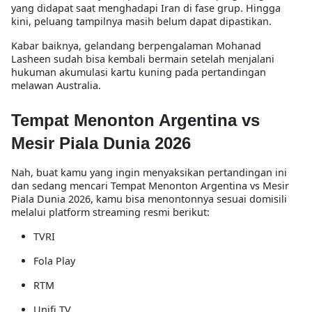
yang didapat saat menghadapi Iran di fase grup. Hingga
kini, peluang tampilnya masih belum dapat dipastikan.
Kabar baiknya, gelandang berpengalaman Mohanad
Lasheen sudah bisa kembali bermain setelah menjalani
hukuman akumulasi kartu kuning pada pertandingan
melawan Australia.
Tempat Menonton Argentina vs
Mesir Piala Dunia 2026
Nah, buat kamu yang ingin menyaksikan pertandingan ini
dan sedang mencari
Tempat Menonton Argentina vs Mesir
Piala Dunia 2026
, kamu bisa menontonnya sesuai domisili
melalui platform streaming resmi berikut:
TVRI
Fola Play
RTM
Unifi TV