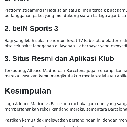
Platform streaming ini jadi salah satu pilihan terbaik buat k
berlangganan paket yang mendukung siaran
La Liga
agar bisa
2. beIN Sports 3
Bagi yang lebih suka menonton lewat TV kabel atau platform di
bisa cek paket langganan di layanan TV berbayar yang menyed
3. Situs Resmi dan Aplikasi Klub
Terkadang,
Atletico Madrid dan Barcelona juga menampilkan si
mereka
. Pastikan kamu mengikuti akun media sosial atau apli
Kesimpulan
Laga
Atletico Madrid vs Barcelona
ini bakal jadi duel yang sa
mempertahankan rekor kandang mereka
, sementara
Barcelon
Pastikan kamu tidak melewatkan pertandingan ini dengan
meno