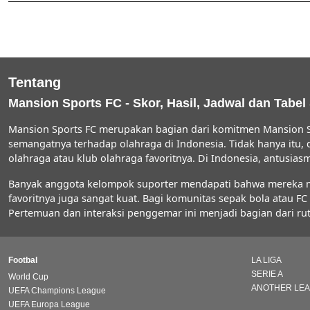
Tentang
Mansion Sports FC - Skor, Hasil, Jadwal dan Tabel
Mansion Sports FC merupakan bagian dari komitmen Mansion S
semangatnya terhadap olahraga di Indonesia. Tidak hanya itu,
olahraga atau klub olahraga favoritnya. Di Indonesia, antus
Banyak anggota kelompok suporter mendapati bahwa mereka men
favoritnya juga sangat kuat. Bagi komunitas sepak bola atau 
Pertemuan dan interaksi penggemar ini menjadi bagian dari rut
Footbal
LA LIGA
SERIE A
World Cup
ANOTHER LE
UEFA Champions League
UEFA Europa League