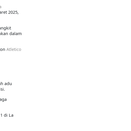
a
aret 2025,
angkit
ahkan dalam
ton
Atletico
ah adu
si
.
aga
1 di La