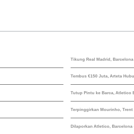
Tikung Real Madrid, Barcelon
Tembus €150 Juta, Arteta Hubun
Tutup Pintu ke Barca, Atletico 
Terpinggirkan Mourinho, Trent
Dilaporkan Atletico, Barcelona