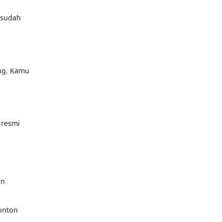
 sudah
ung. Kamu
 resmi
in
nonton