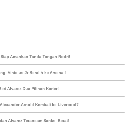
a Siap Amankan Tanda Tangan Rodri!
gi Vinicius Jr Beralih ke Arsenal!
Beri Alvarez Dua Pilihan Karier!
 Alexander-Arnold Kembali ke Liverpool?
 dan Alvarez Terancam Sanksi Berat!