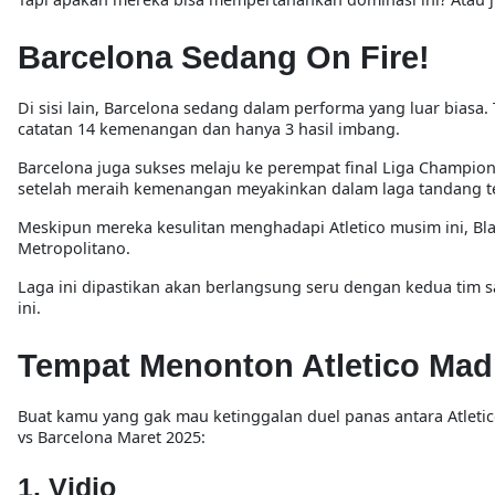
Barcelona Sedang On Fire!
Di sisi lain,
Barcelona sedang dalam performa yang luar biasa
.
catatan 14 kemenangan dan hanya 3 hasil imbang.
Barcelona juga sukses melaju ke
perempat final Liga Champion
setelah meraih kemenangan meyakinkan dalam laga tandang t
Meskipun mereka kesulitan menghadapi Atletico musim ini, B
Metropolitano.
Laga ini dipastikan akan berlangsung seru dengan kedua tim
ini.
Tempat Menonton Atletico Madr
Buat kamu yang gak mau ketinggalan duel panas antara Atleti
vs Barcelona Maret 2025
:
1. Vidio