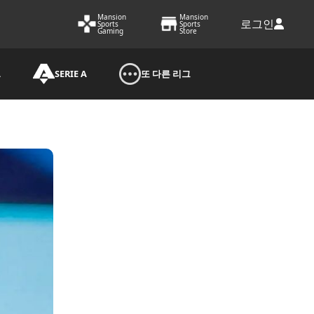
Mansion
Mansion
로그인
Sports
Sports
Gaming
Store
A
SERIE A
또 다른 리그