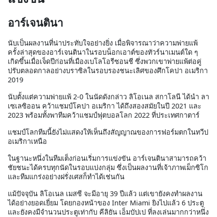
อาร์เจนตินา
นับเป็นผลงานที่น่าประทับใจอย่างยิ่ง เมื่อพิจารณาว่าความพ่ายแพ้
ครั้งล่าสุดของอาร์เจนตินาในรอบน็อกเอาต์ของทัวร์นาเมนต์ใด ๆ
เกิดขึ้นเมื่อเจ็ดปีก่อนที่เมืองเบโลโอรีซอนชี ซึ่งพวกเขาพ่ายแพ้ต่อคู่
ปรับตลอดกาลอย่างบราซิลในรอบรองชนะเลิศของศึกโคปา อเมริกา
2019
นับตั้งแต่ความพ่ายแพ้ 2-0 ในนัดดังกล่าว ลิโอเนล สกาโลนี ได้นำ ลา
เซเลซิออน คว้าแชมป์โคปา อเมริกา ได้ถึงสองสมัยในปี 2021 และ
2023 พร้อมทั้งพาทีมคว้าแชมป์ฟุตบอลโลก 2022 ที่ประเทศกาตาร์
แชมป์โลกทีมนี้ยังไม่แสดงให้เห็นถึงสัญญาณของการฟอร์มตกในทวีป
อเมริกาเหนือ
ในฐานะหนึ่งในทีมเต็งก่อนเริ่มการแข่งขัน อาร์เจนตินาสามารถคว้า
ชัยชนะได้ครบทุกนัดในรอบแบ่งกลุ่ม ซึ่งเป็นผลงานที่เจ้าภาพเม็กซิโก
และทีมแกร่งอย่างฝรั่งเศสก็ทำได้เช่นกัน
แม้ปัจจุบัน ลิโอเนล เมสซี จะมีอายุ 39 ปีแล้ว แต่เขายังคงทำผลงาน
ได้อย่างยอดเยี่ยม โดยกองหน้าของ Inter Miami ยิงไปแล้ว 6 ประตู
และยังคงมีจำนวนประตูเท่ากับ คีลิยัน เอ็มบัปเป ที่ลงเล่นมากกว่าหนึ่ง