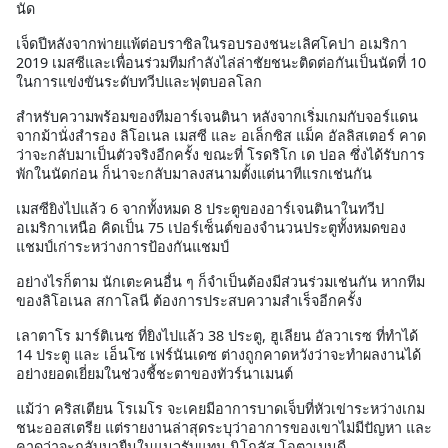
นัด
เจ็ดปีหลังจากพ่ายแพ้ต่อบราซิลในรอบรองชนะเลิศโคปา อเมริกา
2019 เมสซีและเพื่อนร่วมทีมกำลังไล่ล่าชัยชนะติดต่อกันเป็นนัดที่ 10
ในการแข่งขันระดับทวีปและฟุตบอลโลก
สำหรับความพร้อมของทีมอาร์เจนตินา หลังจากเริ่มเกมกับจอร์แดน
จากม้านั่งสำรอง ลิโอเนล เมสซี และ อเล็กซิส แม็ค อัลลิสเตอร์ คาด
ว่าจะกลับมาเป็นตัวจริงอีกครั้ง ขณะที่ โรดริโก เด ปอล ซึ่งได้รับการ
พักในนัดก่อน ก็น่าจะกลับมาลงสนามตั้งแต่นาทีแรกเช่นกัน
เมสซียิงไปแล้ว 6 จากทั้งหมด 8 ประตูของอาร์เจนตินาในทวีป
อเมริกาเหนือ คิดเป็น 75 เปอร์เซ็นต์ของจำนวนประตูทั้งหมดของ
แชมป์เก่าระหว่างการป้องกันแชมป์
อย่างไรก็ตาม นักเตะคนอื่น ๆ ก็จำเป็นต้องมีส่วนร่วมเช่นกัน หากทีม
ของลิโอเนล สกาโลนี ต้องการประสบความสำเร็จอีกครั้ง
เลาตาโร มาร์ติเนซ ที่ยิงไปแล้ว 38 ประตู, ฮูเลียน อัลวาเรซ ที่ทำได้
14 ประตู และ เอ็นโซ เฟร์นันเดซ ต่างถูกคาดหวังว่าจะทำผลงานได้
อย่างยอดเยี่ยมในช่วงชี้ชะตาของทัวร์นาเมนต์
แม้ว่า คริสเตียน โรเมโร จะเคยมีอาการบาดเจ็บที่หัวเข่าระหว่างเกม
ชนะออสเตรีย แต่รายงานล่าสุดระบุว่าอาการของเขาไม่มีปัญหา และ
คาดว่าจะกลับมายืนในแนวรับแทน นิโกลัส โอตาเมนดี