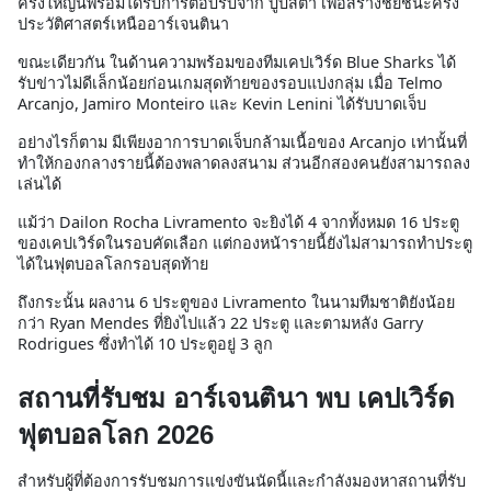
ครั้งใหญ่นี้พร้อมได้รับการตอบรับจาก บูบิสตา เพื่อสร้างชัยชนะครั้ง
ประวัติศาสตร์เหนืออาร์เจนตินา
ขณะเดียวกัน ในด้านความพร้อมของทีมเคปเวิร์ด Blue Sharks ได้
รับข่าวไม่ดีเล็กน้อยก่อนเกมสุดท้ายของรอบแบ่งกลุ่ม เมื่อ Telmo
Arcanjo, Jamiro Monteiro และ Kevin Lenini ได้รับบาดเจ็บ
อย่างไรก็ตาม มีเพียงอาการบาดเจ็บกล้ามเนื้อของ Arcanjo เท่านั้นที่
ทำให้กองกลางรายนี้ต้องพลาดลงสนาม ส่วนอีกสองคนยังสามารถลง
เล่นได้
แม้ว่า Dailon Rocha Livramento จะยิงได้ 4 จากทั้งหมด 16 ประตู
ของเคปเวิร์ดในรอบคัดเลือก แต่กองหน้ารายนี้ยังไม่สามารถทำประตู
ได้ในฟุตบอลโลกรอบสุดท้าย
ถึงกระนั้น ผลงาน 6 ประตูของ Livramento ในนามทีมชาติยังน้อย
กว่า Ryan Mendes ที่ยิงไปแล้ว 22 ประตู และตามหลัง Garry
Rodrigues ซึ่งทำได้ 10 ประตูอยู่ 3 ลูก
สถานที่รับชม อาร์เจนตินา พบ เคปเวิร์ด
ฟุตบอลโลก 2026
สำหรับผู้ที่ต้องการรับชมการแข่งขันนัดนี้และกำลังมองหาสถานที่รับ