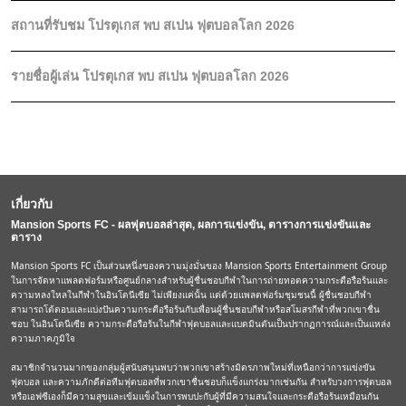
สถานที่รับชม โปรตุเกส พบ สเปน ฟุตบอลโลก 2026
รายชื่อผู้เล่น โปรตุเกส พบ สเปน ฟุตบอลโลก 2026
เกี่ยวกับ
Mansion Sports FC - ผลฟุตบอลล่าสุด, ผลการแข่งขัน, ตารางการแข่งขันและ
ตาราง
Mansion Sports FC เป็นส่วนหนึ่งของความมุ่งมั่นของ Mansion Sports Entertainment Group
ในการจัดหาแพลตฟอร์มหรือศูนย์กลางสำหรับผู้ชื่นชอบกีฬาในการถ่ายทอดความกระตือรือร้นและ
ความหลงใหลในกีฬาในอินโดนีเซีย ไม่เพียงแค่นั้น แต่ด้วยแพลตฟอร์มชุมชนนี้ ผู้ชื่นชอบกีฬา
สามารถโต้ตอบและแบ่งปันความกระตือรือร้นกับเพื่อนผู้ชื่นชอบกีฬาหรือสโมสรกีฬาที่พวกเขาชื่น
ชอบ ในอินโดนีเซีย ความกระตือรือร้นในกีฬาฟุตบอลและแบดมินตันเป็นปรากฏการณ์และเป็นแหล่ง
ความภาคภูมิใจ
สมาชิกจำนวนมากของกลุ่มผู้สนับสนุนพบว่าพวกเขาสร้างมิตรภาพใหม่ที่เหนือกว่าการแข่งขัน
ฟุตบอล และความภักดีต่อทีมฟุตบอลที่พวกเขาชื่นชอบก็แข็งแกร่งมากเช่นกัน สำหรับวงการฟุตบอล
หรือเอฟซีเองก็มีความสุขและเข้มแข็งในการพบปะกับผู้ที่มีความสนใจและกระตือรือร้นเหมือนกัน