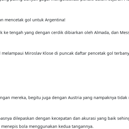
n mencetak gol untuk Argentina!
arik ke tengah yang dengan cerdik dibiarkan oleh Almada, dan Mes
l melampaui Miroslav Klose di puncak daftar pencetak gol terban
rangan mereka, begitu juga dengan Austria yang nampaknya tidak
basnya dilepaskan dengan kecepatan dan akurasi yang baik sehi
 menepis bola menggunakan kedua tangannya.