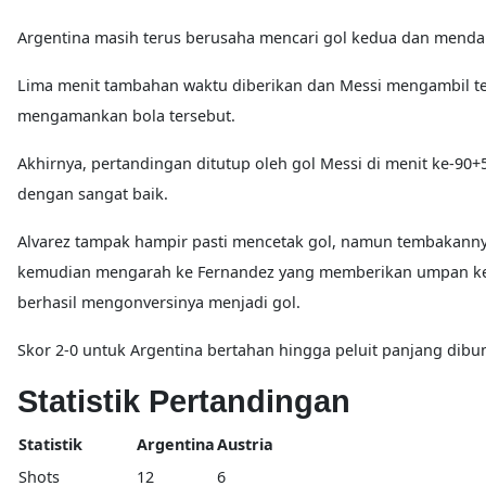
Argentina masih terus berusaha mencari gol kedua dan menda
Lima menit tambahan waktu diberikan dan Messi mengambil te
mengamankan bola tersebut.
Akhirnya, pertandingan ditutup oleh gol Messi di menit ke-90+
dengan sangat baik.
Alvarez tampak hampir pasti mencetak gol, namun tembakannya
kemudian mengarah ke Fernandez yang memberikan umpan ke
berhasil mengonversinya menjadi gol.
Skor 2-0 untuk Argentina bertahan hingga peluit panjang dibu
Statistik Pertandingan
Statistik
Argentina
Austria
Shots
12
6