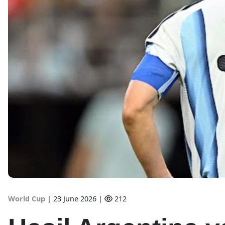
World Cup
|
23 June 2026 |
212