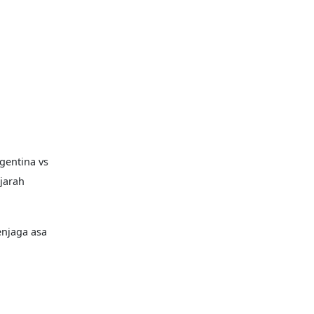
gentina vs
jarah
enjaga asa