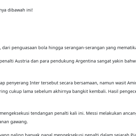
ya dibawah ini!
, dari penguasaan bola hingga serangan-serangan yang mematik
k penalti Austria dan para pendukung Argentina sangat yakin bahw
ap penyerang Inter tersebut secara bersamaan, namun wasit Am
ring cukup lama sebelum akhirnya bangkit kembali. Hasil penge
 mengeksekusi tendangan penalti kali ini. Messi melakukan anca
kanan gawang.
yang paling banyak gagal mengeksekusi penalti dalam sejarah Pi