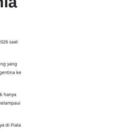
nia
2026 saat
ing yang
gentina ke
ak hanya
melampaui
a di Piala