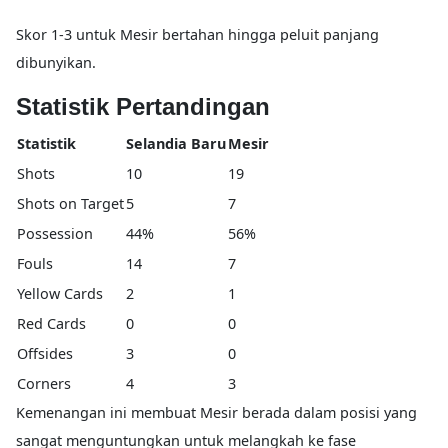
Skor 1-3 untuk Mesir bertahan hingga peluit panjang
dibunyikan.
Statistik Pertandingan
Statistik
Selandia Baru
Mesir
Shots
10
19
Shots on Target
5
7
Possession
44%
56%
Fouls
14
7
Yellow Cards
2
1
Red Cards
0
0
Offsides
3
0
Corners
4
3
Kemenangan ini membuat Mesir berada dalam posisi yang
sangat menguntungkan untuk melangkah ke fase