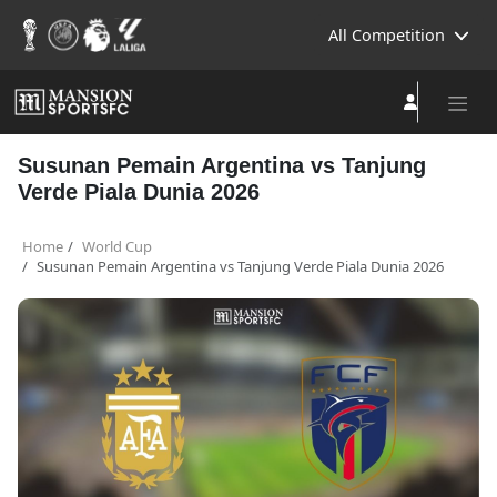
All Competition
Susunan Pemain Argentina vs Tanjung
Verde Piala Dunia 2026
Home
World Cup
Susunan Pemain Argentina vs Tanjung Verde Piala Dunia 2026