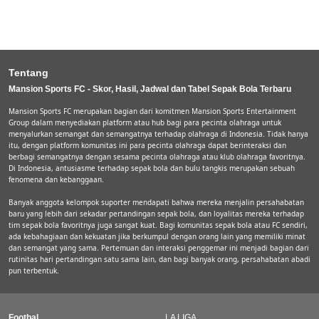
Tentang
Mansion Sports FC - Skor, Hasil, Jadwal dan Tabel Sepak Bola Terbaru
Mansion Sports FC merupakan bagian dari komitmen Mansion Sports Entertainment
Group dalam menyediakan platform atau hub bagi para pecinta olahraga untuk
menyalurkan semangat dan semangatnya terhadap olahraga di Indonesia. Tidak hanya
itu, dengan platform komunitas ini para pecinta olahraga dapat berinteraksi dan
berbagi semangatnya dengan sesama pecinta olahraga atau klub olahraga favoritnya.
Di Indonesia, antusiasme terhadap sepak bola dan bulu tangkis merupakan sebuah
fenomena dan kebanggaan.
Banyak anggota kelompok suporter mendapati bahwa mereka menjalin persahabatan
baru yang lebih dari sekadar pertandingan sepak bola, dan loyalitas mereka terhadap
tim sepak bola favoritnya juga sangat kuat. Bagi komunitas sepak bola atau FC sendiri,
ada kebahagiaan dan kekuatan jika berkumpul dengan orang lain yang memiliki minat
dan semangat yang sama. Pertemuan dan interaksi penggemar ini menjadi bagian dari
rutinitas hari pertandingan satu sama lain, dan bagi banyak orang, persahabatan abadi
pun terbentuk.
Footbal
LA LIGA