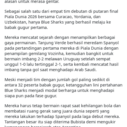
alasan untuk merasa gentar.
Sebagai salah satu dari empat tim debutan di putaran final
Piala Dunia 2026 bersama Curacao, Yordania, dan
Uzbekistan, hanya Blue Sharks yang berhasil melaju ke
babak gugur pertama.
Mereka mencatat sejarah dengan menampilkan berbagai
gaya permainan. Tanjung Verde berhasil meredam Spanyol
pada pertandingan pertama mereka di Piala Dunia dengan
penampilan gemilang Vozinha, kemudian bangkit untuk
bermain imbang 2-2 melawan Uruguay setelah sempat
unggul 1-0 lalu tertinggal 2-1, serta kembali mencatat hasil
imbang tanpa gol saat menghadapi Arab Saudi.
Meski menjadi tim dengan jumlah gol paling sedikit di
antara 32 peserta babak gugur, ketangguhan lini pertahanan
Blue Sharks menjadi modal berharga untuk menghadapi
siapa pun pada fase gugur.
Mereka harus tetap bermain rapat saat kehilangan bola dan
membatasi ruang gerak sang juara dunia seperti yang
mereka lakukan terhadap Spanyol pada laga debut mereka.
Tantangan besar itu siap diterima Bubista demi mengukir