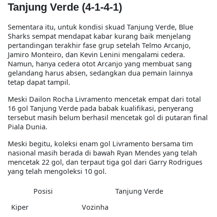
Tanjung Verde (4-1-4-1)
Sementara itu, untuk kondisi skuad Tanjung Verde, Blue
Sharks sempat mendapat kabar kurang baik menjelang
pertandingan terakhir fase grup setelah Telmo Arcanjo,
Jamiro Monteiro, dan Kevin Lenini mengalami cedera.
Namun, hanya cedera otot Arcanjo yang membuat sang
gelandang harus absen, sedangkan dua pemain lainnya
tetap dapat tampil.
Meski Dailon Rocha Livramento mencetak empat dari total
16 gol Tanjung Verde pada babak kualifikasi, penyerang
tersebut masih belum berhasil mencetak gol di putaran final
Piala Dunia.
Meski begitu, koleksi enam gol Livramento bersama tim
nasional masih berada di bawah Ryan Mendes yang telah
mencetak 22 gol, dan terpaut tiga gol dari Garry Rodrigues
yang telah mengoleksi 10 gol.
Posisi
Tanjung Verde
Kiper
Vozinha