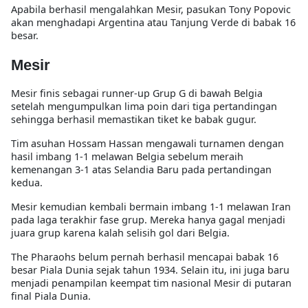
Apabila berhasil mengalahkan Mesir, pasukan Tony Popovic
akan menghadapi Argentina atau Tanjung Verde di babak 16
besar.
Mesir
Mesir finis sebagai runner-up Grup G di bawah Belgia
setelah mengumpulkan lima poin dari tiga pertandingan
sehingga berhasil memastikan tiket ke babak gugur.
Tim asuhan Hossam Hassan mengawali turnamen dengan
hasil imbang 1-1 melawan Belgia sebelum meraih
kemenangan 3-1 atas Selandia Baru pada pertandingan
kedua.
Mesir kemudian kembali bermain imbang 1-1 melawan Iran
pada laga terakhir fase grup. Mereka hanya gagal menjadi
juara grup karena kalah selisih gol dari Belgia.
The Pharaohs belum pernah berhasil mencapai babak 16
besar Piala Dunia sejak tahun 1934. Selain itu, ini juga baru
menjadi penampilan keempat tim nasional Mesir di putaran
final Piala Dunia.