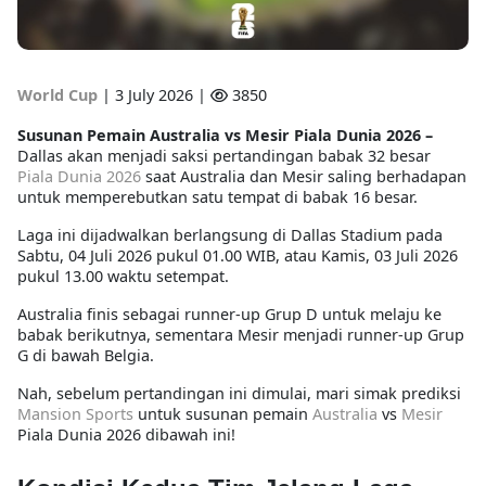
World Cup
|
3 July 2026 |
3850
Susunan Pemain Australia vs Mesir Piala Dunia 2026 –
Dallas akan menjadi saksi pertandingan babak 32 besar
Piala Dunia 2026
saat Australia dan Mesir saling berhadapan
untuk memperebutkan satu tempat di babak 16 besar.
Laga ini dijadwalkan berlangsung di Dallas Stadium pada
Sabtu, 04 Juli 2026 pukul 01.00 WIB, atau Kamis, 03 Juli 2026
pukul 13.00 waktu setempat.
Australia finis sebagai runner-up Grup D untuk melaju ke
babak berikutnya, sementara Mesir menjadi runner-up Grup
G di bawah Belgia.
Nah, sebelum pertandingan ini dimulai, mari simak prediksi
Mansion Sports
untuk susunan pemain
Australia
vs
Mesir
Piala Dunia 2026 dibawah ini!