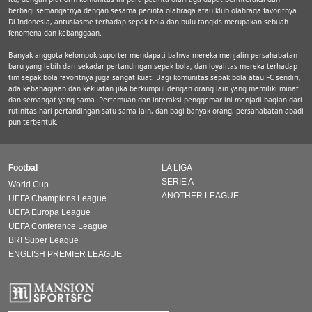
berbagi semangatnya dengan sesama pecinta olahraga atau klub olahraga favoritnya.
Di Indonesia, antusiasme terhadap sepak bola dan bulu tangkis merupakan sebuah
fenomena dan kebanggaan.
Banyak anggota kelompok suporter mendapati bahwa mereka menjalin persahabatan
baru yang lebih dari sekadar pertandingan sepak bola, dan loyalitas mereka terhadap
tim sepak bola favoritnya juga sangat kuat. Bagi komunitas sepak bola atau FC sendiri,
ada kebahagiaan dan kekuatan jika berkumpul dengan orang lain yang memiliki minat
dan semangat yang sama. Pertemuan dan interaksi penggemar ini menjadi bagian dari
rutinitas hari pertandingan satu sama lain, dan bagi banyak orang, persahabatan abadi
pun terbentuk.
Footbal
LA LIGA
SERIE A
World Cup
ANOTHER LEAGUE
UEFA Champions League
UEFA Europa League
UEFA Conference League
BRI Super League
ENGLISH PREMIER LEAGUE