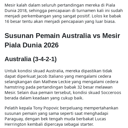
Mesir kalah dalam seluruh pertandingan mereka di Piala
Dunia 2018, sehingga pencapaian di turnamen kali ini sudah
menjadi perkembangan yang sangat positif. Lolos ke babak
16 besar tentu akan menjadi pencapaian yang luar biasa.
Susunan Pemain Australia vs Mesir
Piala Dunia 2026
Australia (3-4-2-1)
Untuk kondisi skuad Australia, mereka dipastikan tidak
dapat diperkuat Jacob Italiano yang mengalami cedera
selangkangan dan Mathew Leckie yang mengalami cedera
hamstring pada pertandingan babak 32 besar melawan
Mesir. Selain dua pemain tersebut, kondisi skuad Socceroos
berada dalam keadaan yang cukup baik.
Pelatih kepala Tony Popovic berpeluang mempertahankan
susunan pemain yang sama seperti saat menghadapi
Paraguay, dengan bek tengah muda berbakat Lucas
Herrington kembali dipercaya sebagai starter.