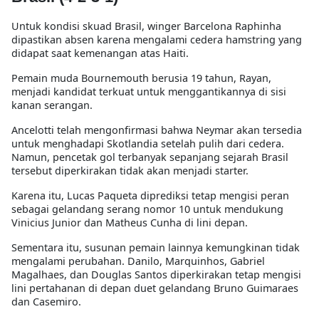
Untuk kondisi skuad Brasil, winger Barcelona Raphinha
dipastikan absen karena mengalami cedera hamstring yang
didapat saat kemenangan atas Haiti.
Pemain muda Bournemouth berusia 19 tahun, Rayan,
menjadi kandidat terkuat untuk menggantikannya di sisi
kanan serangan.
Ancelotti telah mengonfirmasi bahwa Neymar akan tersedia
untuk menghadapi Skotlandia setelah pulih dari cedera.
Namun, pencetak gol terbanyak sepanjang sejarah Brasil
tersebut diperkirakan tidak akan menjadi starter.
Karena itu, Lucas Paqueta diprediksi tetap mengisi peran
sebagai gelandang serang nomor 10 untuk mendukung
Vinicius Junior dan Matheus Cunha di lini depan.
Sementara itu, susunan pemain lainnya kemungkinan tidak
mengalami perubahan. Danilo, Marquinhos, Gabriel
Magalhaes, dan Douglas Santos diperkirakan tetap mengisi
lini pertahanan di depan duet gelandang Bruno Guimaraes
dan Casemiro.