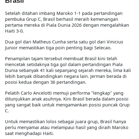
Brasil
Setelah ditahan imbang Maroko 1-1 pada pertandingan
pembuka Grup C, Brasil berhasil meraih kemenangan
pertama mereka di Piala Dunia 2026 dengan mengalahkan
Haiti 3-0.
Dua gol dari Matheus Cunha serta satu gol dari Vinicius
Junior memastikan tiga poin penting bagi Selecao.
Penampilan tajam tersebut membuat Brasil kini telah
mencetak setidaknya tiga gol dalam pertandingan Piala
Dunia sebanyak 41 kali sepanjang sejarah mereka, lima kali
lebih banyak dibandingkan negara lain. Jerman berada di
posisi kedua dengan 36 pertandingan.
Pelatih Carlo Ancelotti memuji performa "lengkap" yang
ditunjukkan anak asuhnya. Kini Brasil berada dalam posisi
yang sangat baik untuk mengamankan posisi puncak Grup
C.
Untuk memastikan lolos sebagai juara grup, Brasil hanya
perlu menyamai atau melampaui hasil yang diraih Maroko
saat menghadapi Haiti.