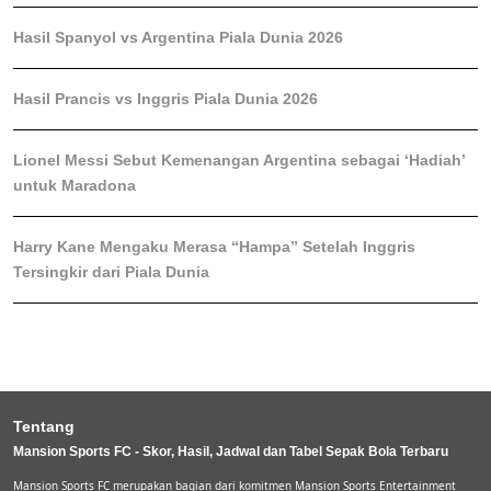
Hasil Spanyol vs Argentina Piala Dunia 2026
Hasil Prancis vs Inggris Piala Dunia 2026
Lionel Messi Sebut Kemenangan Argentina sebagai ‘Hadiah’
untuk Maradona
Harry Kane Mengaku Merasa “Hampa” Setelah Inggris
Tersingkir dari Piala Dunia
Tentang
Mansion Sports FC - Skor, Hasil, Jadwal dan Tabel Sepak Bola Terbaru
Mansion Sports FC merupakan bagian dari komitmen Mansion Sports Entertainment