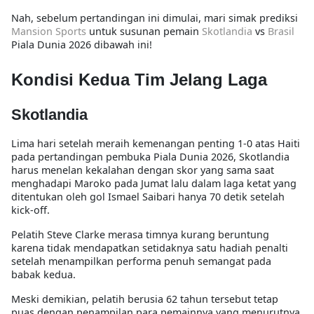
Nah, sebelum pertandingan ini dimulai, mari simak prediksi
Mansion Sports
untuk susunan pemain
Skotlandia
vs
Brasil
Piala Dunia 2026 dibawah ini!
Kondisi Kedua Tim Jelang Laga
Skotlandia
Lima hari setelah meraih kemenangan penting 1-0 atas Haiti
pada pertandingan pembuka Piala Dunia 2026, Skotlandia
harus menelan kekalahan dengan skor yang sama saat
menghadapi Maroko pada Jumat lalu dalam laga ketat yang
ditentukan oleh gol Ismael Saibari hanya 70 detik setelah
kick-off.
Pelatih Steve Clarke merasa timnya kurang beruntung
karena tidak mendapatkan setidaknya satu hadiah penalti
setelah menampilkan performa penuh semangat pada
babak kedua.
Meski demikian, pelatih berusia 62 tahun tersebut tetap
puas dengan penampilan para pemainnya yang menurutnya