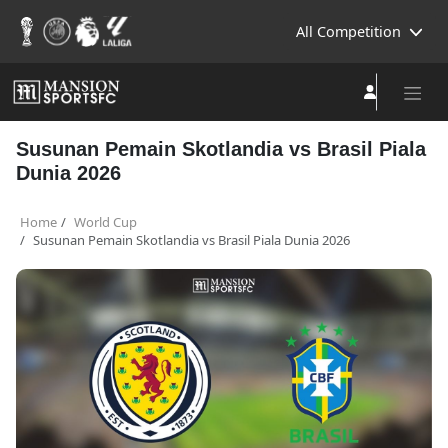
All Competition
Susunan Pemain Skotlandia vs Brasil Piala
Dunia 2026
Home
World Cup
Susunan Pemain Skotlandia vs Brasil Piala Dunia 2026