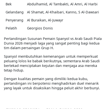
Bek
Abdulhamid, Al Tambakti, Al Amri, Al Harbi
Gelandang
Al Shamat, Al-Khaibari, Kanno, S Al-Dawsari
Penyerang
Al Buraikan, Al-Juwayr
Pelatih
Georgios Donis
Pertandingan Susunan Pemain Spanyol vs Arab Saudi Piala
Dunia 2026 menjadi laga yang sangat penting bagi kedua
tim dalam persaingan Grup H.
Spanyol membutuhkan kemenangan untuk memperkuat
peluang lolos ke babak berikutnya, sementara Arab Saudi
bertekad menciptakan kejutan dan menjaga asa mereka
tetap hidup.
Dengan kualitas pemain yang dimiliki kedua kubu,
pertandingan ini berpotensi menghadirkan duel menarik
yang layak untuk disaksikan hingga peluit akhir berbunyi.