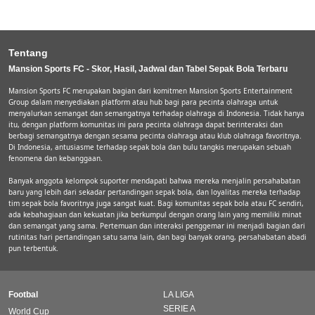
Tentang
Mansion Sports FC - Skor, Hasil, Jadwal dan Tabel Sepak Bola Terbaru
Mansion Sports FC merupakan bagian dari komitmen Mansion Sports Entertainment
Group dalam menyediakan platform atau hub bagi para pecinta olahraga untuk
menyalurkan semangat dan semangatnya terhadap olahraga di Indonesia. Tidak hanya
itu, dengan platform komunitas ini para pecinta olahraga dapat berinteraksi dan
berbagi semangatnya dengan sesama pecinta olahraga atau klub olahraga favoritnya.
Di Indonesia, antusiasme terhadap sepak bola dan bulu tangkis merupakan sebuah
fenomena dan kebanggaan.
Banyak anggota kelompok suporter mendapati bahwa mereka menjalin persahabatan
baru yang lebih dari sekadar pertandingan sepak bola, dan loyalitas mereka terhadap
tim sepak bola favoritnya juga sangat kuat. Bagi komunitas sepak bola atau FC sendiri,
ada kebahagiaan dan kekuatan jika berkumpul dengan orang lain yang memiliki minat
dan semangat yang sama. Pertemuan dan interaksi penggemar ini menjadi bagian dari
rutinitas hari pertandingan satu sama lain, dan bagi banyak orang, persahabatan abadi
pun terbentuk.
Footbal
LA LIGA
SERIE A
World Cup