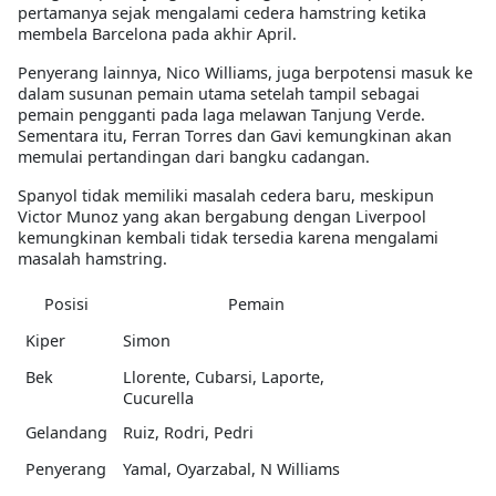
pertamanya sejak mengalami cedera hamstring ketika
membela Barcelona pada akhir April.
Penyerang lainnya, Nico Williams, juga berpotensi masuk ke
dalam susunan pemain utama setelah tampil sebagai
pemain pengganti pada laga melawan Tanjung Verde.
Sementara itu, Ferran Torres dan Gavi kemungkinan akan
memulai pertandingan dari bangku cadangan.
Spanyol tidak memiliki masalah cedera baru, meskipun
Victor Munoz yang akan bergabung dengan Liverpool
kemungkinan kembali tidak tersedia karena mengalami
masalah hamstring.
Posisi
Pemain
Kiper
Simon
Bek
Llorente, Cubarsi, Laporte,
Cucurella
Gelandang
Ruiz, Rodri, Pedri
Penyerang
Yamal, Oyarzabal, N Williams