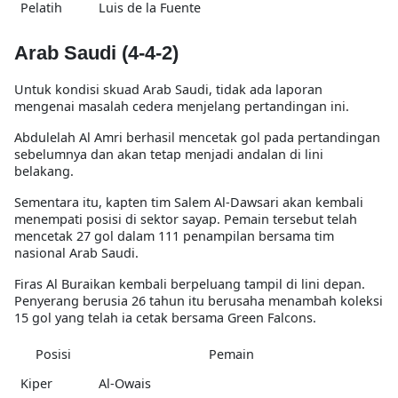
Pelatih
Luis de la Fuente
Arab Saudi (4-4-2)
Untuk kondisi skuad Arab Saudi, tidak ada laporan
mengenai masalah cedera menjelang pertandingan ini.
Abdulelah Al Amri berhasil mencetak gol pada pertandingan
sebelumnya dan akan tetap menjadi andalan di lini
belakang.
Sementara itu, kapten tim Salem Al-Dawsari akan kembali
menempati posisi di sektor sayap. Pemain tersebut telah
mencetak 27 gol dalam 111 penampilan bersama tim
nasional Arab Saudi.
Firas Al Buraikan kembali berpeluang tampil di lini depan.
Penyerang berusia 26 tahun itu berusaha menambah koleksi
15 gol yang telah ia cetak bersama Green Falcons.
Posisi
Pemain
Kiper
Al-Owais