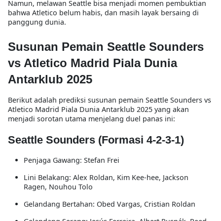
Namun, melawan Seattle bisa menjadi momen pembuktian
bahwa Atletico belum habis, dan masih layak bersaing di
panggung dunia.
Susunan Pemain Seattle Sounders
vs Atletico Madrid Piala Dunia
Antarklub 2025
Berikut adalah prediksi
susunan pemain Seattle Sounders vs
Atletico Madrid Piala Dunia Antarklub 2025
yang akan
menjadi sorotan utama menjelang duel panas ini:
Seattle Sounders (Formasi 4-2-3-1)
Penjaga Gawang
: Stefan Frei
Lini Belakang
: Alex Roldan, Kim Kee-hee, Jackson
Ragen, Nouhou Tolo
Gelandang Bertahan
: Obed Vargas, Cristian Roldan