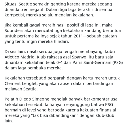
Situasi Seattle semakin genting karena mereka sedang
dilanda tren negatif. Dalam tiga laga terakhir di semua
kompetisi, mereka selalu menelan kekalahan.
Jika kembali gagal meraih hasil positif di laga ini, maka
Sounders akan mencatat tiga kekalahan kandang beruntun
untuk pertama kalinya sejak tahun 2011—sebuah catatan
yang tentu ingin mereka hindari.
Di sisi lain, nasib serupa juga tengah membayangi kubu
Atletico Madrid. Klub raksasa asal Spanyol itu baru saja
dihantam kekalahan telak 0-4 dari
Paris Saint-Germain (PSG)
dalam laga pembuka mereka.
Kekalahan tersebut diperparah dengan kartu merah untuk
Clement Lenglet
, yang akan absen dalam pertandingan
melawan Seattle.
Pelatih
Diego Simeone
menolak banyak berkomentar usai
kekalahan tersebut. Ia hanya menyinggung bahwa PSG
bermain di level yang berbeda karena kekuatan finansial
mereka yang "tak bisa dibandingkan" dengan klub-klub
lain.