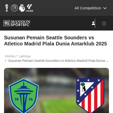
All Competition
Susunan Pemain Seattle Sounders vs
Atletico Madrid Piala Dunia Antarklub 2025
Home
Lainnya
Susunan Pemain Seattle Sounders vs Atletico Madrid Piala Dunia Antarklub 2025