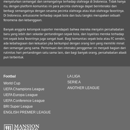
menyalurkan semangat dan semangatnya terhadap olahraga di Indonesia. Tidak hanya
itu, dengan platform komunitas ini para pecinta olahraga dapat berinteraksi dan
berbagi semangatnya dengan sesama pecinta olahraga atau klub olahraga favoritnya.
Di Indonesia, antusiasme terhadap sepak bola dan bulu tangkis merupakan sebuah
fenomena dan kebanggaan.
Banyak anggota kelompok suporter mendapati bahwa mereka menjalin persahabatan
baru yang lebih dari sekadar pertandingan sepak bola, dan loyalitas mereka terhadap
tim sepak bola favoritnya juga sangat kuat. Bagi komunitas sepak bola atau FC sendiri,
ada kebahagiaan dan kekuatan jika berkumpul dengan orang lain yang memiliki minat
dan semangat yang sama. Pertemuan dan interaksi penggemar ini menjadi bagian dari
rutinitas hari pertandingan satu sama lain, dan bagi banyak orang, persahabatan abadi
pun terbentuk.
Footbal
LA LIGA
SERIE A
World Cup
ANOTHER LEAGUE
UEFA Champions League
UEFA Europa League
UEFA Conference League
BRI Super League
ENGLISH PREMIER LEAGUE