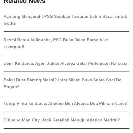
Related News
Pantang Menyerah! PSG Siapkan Tawaran Lebih Besar untuk
Godts
Resmi Rebut Akliouche, PSG Buka Jalan Barcola ke
Liverpool!
Demi Ke Barca, Agen Julian Alvarez Gelar Pertemuan Rahasia!
Bakal Duet Bareng Messi? Inter Miami Buka Suara Soal De
Bruyne!
Tutup Pintu ke Barca, Atletico Beri Alvarez Dua Pilihan Karier!
Dibuang Man City, Jack Grealish Menuju Atletico Madrid?