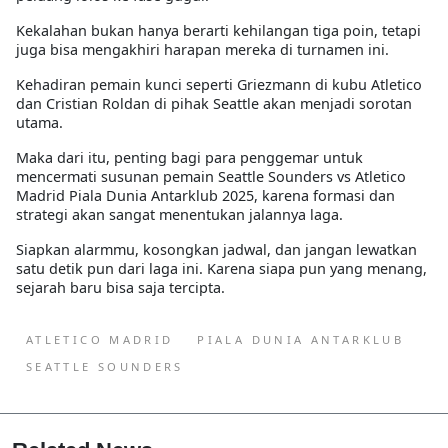
Kekalahan bukan hanya berarti kehilangan tiga poin, tetapi
juga bisa mengakhiri harapan mereka di turnamen ini.
Kehadiran pemain kunci seperti
Griezmann
di kubu Atletico
dan
Cristian Roldan
di pihak Seattle akan menjadi sorotan
utama.
Maka dari itu, penting bagi para penggemar untuk
mencermati
susunan pemain Seattle Sounders vs Atletico
Madrid Piala Dunia Antarklub 2025
, karena formasi dan
strategi akan sangat menentukan jalannya laga.
Siapkan alarmmu, kosongkan jadwal, dan jangan lewatkan
satu detik pun dari laga ini. Karena siapa pun yang menang,
sejarah baru bisa saja tercipta.
ATLETICO MADRID
PIALA DUNIA ANTARKLUB
SEATTLE SOUNDERS