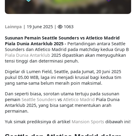
Lainnya
|
19 June 2025 |
1063
Susunan Pemain Seattle Sounders vs Atletico Madrid
Piala Dunia Antarklub 2025 -
Pertandingan antara
Seattle
Sounders
dan
Atletico Madrid
pada
matchday kedua Grup B
Piala Dunia Antarklub
2025
dipastikan akan menyuguhkan
tensi tinggi dan determinasi penuh.
Digelar di
Lumen Field, Seattle
, pada
Jumat, 20 Juni 2025
pukul 05.00 WIB
, laga ini menjadi krusial bagi kedua tim
yang sama-sama belum meraih poin maksimal.
Dan seperti biasa, sorotan utama tertuju pada
susunan
pemain
Seattle Sounders
vs
Atletico Madrid
Piala Dunia
Antarklub 2025
, yang bisa sangat menentukan arah
permainan.
Yuk simak prediksinya di artikel
Mansion Sports
dibawah ini!