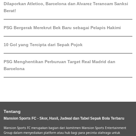
Dilaporkan Atletico, Barcelona dan Alvarez Terancam Sanksi
Berat!
PSG Bergerak Merekrut Bek Baru sebagai Pelapis Hakimi
10 Gol yang Tercipta dari Sepak Pojok
PSG Menghentikan Perburuan Target Real Madrid dan
Barcelona
Tentang
Mansion Sports FC - Skor, Hasil, Jadwal dan Tabel Sepak Bola Terbaru
Mansion Sports FC merupakan bagian dari komitmen Mansion Sports Entertainment
Group dalam menyediakan platform atau hub bagi para pecinta olahraga untuk