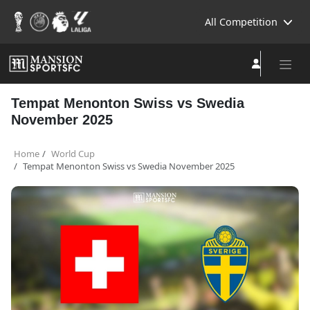
All Competition
Tempat Menonton Swiss vs Swedia
November 2025
Home
World Cup
Tempat Menonton Swiss vs Swedia November 2025