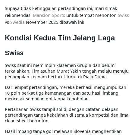
Supaya tidak ketinggalan pertandingan ini, mari simak
rekomendasi
Mansion Sports
untuk tempat menonton
Swiss
vs
Swedia
November 2025 dibawah ini!
Kondisi Kedua Tim Jelang Laga
Swiss
Swiss saat ini memimpin klasemen Grup B dan belum
terkalahkan. Tim asuhan Murat Yakin tengah melaju menuju
penampilan keenam berturut-turut di Piala Dunia.
Dari empat pertandingan, mereka berhasil mengumpulkan
10 poin berkat tiga kemenangan dan satu hasil imbang,
mencetak sembilan gol tanpa kebobolan.
Pertahanan Swiss tampil solid, dengan catatan delapan
pertandingan tanpa kekalahan di semua kompetisi dan lima
clean sheet beruntun.
Hasil imbang tanpa gol melawan Slovenia menghentikan