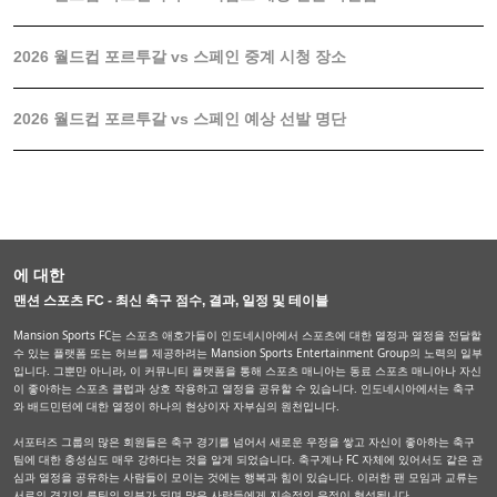
2026 월드컵 포르투갈 vs 스페인 중계 시청 장소
2026 월드컵 포르투갈 vs 스페인 예상 선발 명단
에 대한
맨션 스포츠 FC - 최신 축구 점수, 결과, 일정 및 테이블
Mansion Sports FC는 스포츠 애호가들이 인도네시아에서 스포츠에 대한 열정과 열정을 전달할
수 있는 플랫폼 또는 허브를 제공하려는 Mansion Sports Entertainment Group의 노력의 일부
입니다. 그뿐만 아니라, 이 커뮤니티 플랫폼을 통해 스포츠 매니아는 동료 스포츠 매니아나 자신
이 좋아하는 스포츠 클럽과 상호 작용하고 열정을 공유할 수 있습니다. 인도네시아에서는 축구
와 배드민턴에 대한 열정이 하나의 현상이자 자부심의 원천입니다.
서포터즈 그룹의 많은 회원들은 축구 경기를 넘어서 새로운 우정을 쌓고 자신이 좋아하는 축구
팀에 대한 충성심도 매우 강하다는 것을 알게 되었습니다. 축구계나 FC 자체에 있어서도 같은 관
심과 열정을 공유하는 사람들이 모이는 것에는 행복과 힘이 있습니다. 이러한 팬 모임과 교류는
서로의 경기일 루틴의 일부가 되며 많은 사람들에게 지속적인 우정이 형성됩니다.