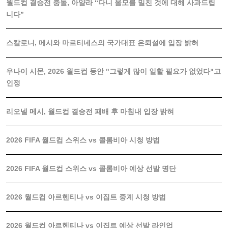
월드컵 결승전 충돌, 아얄라 “다니 올모를 밀친 것에 대해 사과드립
니다”
스칼로니, 메시와 마르티네스의 국가대표 은퇴설에 입장 밝혀
우나이 시몬, 2026 월드컵 동안 "그렇게 많이 일할 필요가 없었다"고
인정
리오넬 메시, 월드컵 결승전 패배 후 마침내 입장 밝혀
2026 FIFA 월드컵 스위스 vs 콜롬비아 시청 방법
2026 FIFA 월드컵 스위스 vs 콜롬비아 예상 선발 명단
2026 월드컵 아르헨티나 vs 이집트 중계 시청 방법
2026 월드컵 아르헨티나 vs 이집트 예상 선발 라인업