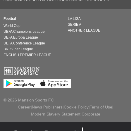
Footbal
LA LIGA
SERIE A
World Cup
ANOTHER LEAGUE
UEFA Champions League
UEFA Europa League
UEFA Conference League
BRI Super League
ENGLISH PREMIER LEAGUE
© 2026 Mansion Sports FC
Career
|
News Publishers
|
Cookie Policy
|
Term of Use
|
Modern Slavery Statement
|
Corporate