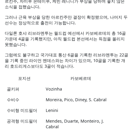
르칸주, 자미루 몬테이루, 케빈 레니니가 부상을 당하며 좋지 않은
소식을 접했습니다.
그러나 근육 부상을 당한 아르칸주만 결장이 확정됐으며, 나머지 두
선수는 정상적으로 출전이 가능합니다.
다일론 호샤 리브라멘투는 월드컵 예선에서 카보베르데의 총 16골
가운데 4골을 기록했지만, 아직 월드컵 본선에서는 득점을 올리지
못했습니다.
그럼에도 불구하고 국가대표 통산 6골을 기록한 리브라멘투는 22골
을 기록 중인 라이언 멘데스와는 차이가 있으며, 10골을 기록한 개
리 호드리게스보다도 3골이 적습니다.
포지션
카보베르데
골키퍼
Vozinha
수비수
Moreira, Pico, Diney, S. Cabral
수비형 미드필더
Lenini
공격형 미드필더
Mendes, Duarte, Monteiro, J.
Cabral